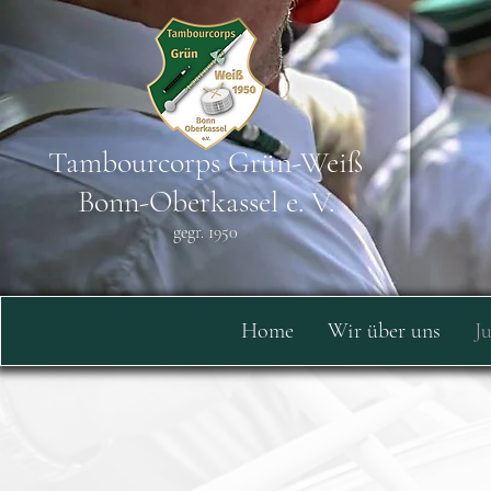
Tambourcorps Grün-Weiß
Bonn-Oberkassel e. V.
gegr. 1950
Home
Wir über uns
J